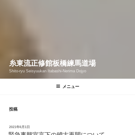
糸東流正修館板橋練馬道場
Shito-ryu Seisyuukan Itabashi-Nerima Dojyo
メニュー
投稿
投
2021年6月1日
稿
緊急事態宣言下の稽古再開について