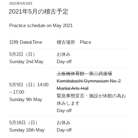
投
2021年4月18日
稿
2021年5月の稽古予定
日:
Practice schedule on May 2021
日時 Date&Time
稽古場所 Place
5月2日（日）
お休み
Sunday 2nd May
Day-off
上板橋体育館 第二武道場
Kamiitabashi Gymnasium No. 2
5月9日（日）14:00
Martial Arts Hall
– 17:00
緊急事態宣言・施設が休館の為お
Sunday 9th May
休みします
Day-off
5月16日（日）
お休み
Sunday 16th May
Day-off