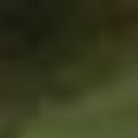
コ
ン
テ
ン
ツ
へ
ス
キ
ッ
プ