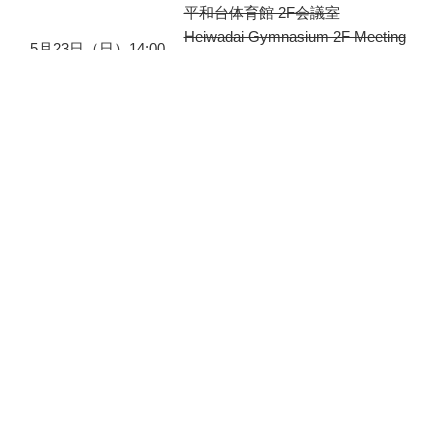
平和台体育館 2F会議室
Heiwadai Gymnasium 2F Meeting
5月23日（日）14:00
room
– 17:00
緊急事態宣言・施設が休館の為お
Sunday 23rd May
休みします
Day-off
上板橋体育館 第二武道場
Kamiitabashi Gymnasium No. 2
5月30日（日）14:00
Martial Arts Hall
– 17:00
緊急事態宣言・施設が休館の為お
Sunday 23rd May
休みします
Day-off
投
2021年3月9日
稿
2021年4月の稽古予定
日: