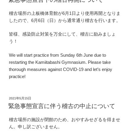
日:
稽古場所の上板橋体育館が6月1日より使用再開となりま
したので、6月6日（日）から通常通り稽古を行います。
皆様、感染防止対策を万全にして、稽古に励みましょ
う！
We will start practice from Sunday 6th June due to
restarting the Kamiitabashi Gymnasium. Please take
thorough measures against COVID-19 and let’s enjoy
practice!
投
2021年5月15日
稿
緊急事態宣言に伴う稽古の中止について
日:
稽古場所の施設が閉館のため、おやすみせざるを得ませ
ん。申し訳ございません。