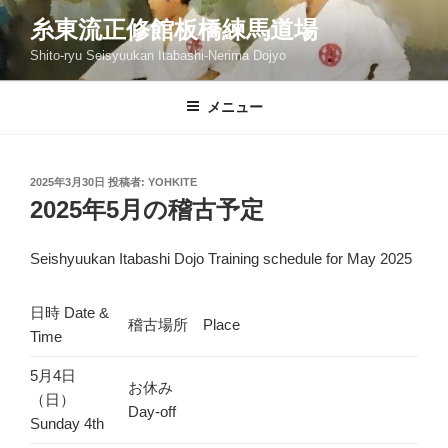
コ
糸東流正修館板橋練馬道場
ン
Shito-ryu Seisyuukan Itabashi-Nerima Dojyo
テ
ン
ツ
メニュー
へ
ス
キ
投
2025年3月30日
投稿者:
YOHKITE
稿
ッ
2025年5月の稽古予定
日:
プ
Seishyuukan Itabashi Dojo Training schedule for May 2025
日時 Date &
稽古場所 Place
Time
5月4日
お休み
（日）
Day-off
Sunday 4th