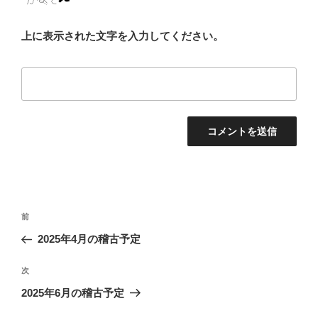
上に表示された文字を入力してください。
投
前
前
稿
の
2025年4月の稽古予定
ナ
投
ビ
稿
次
次
ゲ
の
2025年6月の稽古予定
投
ー